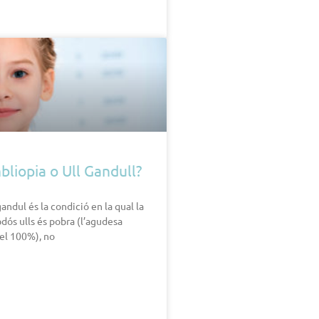
bliopia o Ull Gandull?
gandul és la condició en la qual la
bdós ulls és pobra (l’agudesa
el 100%), no