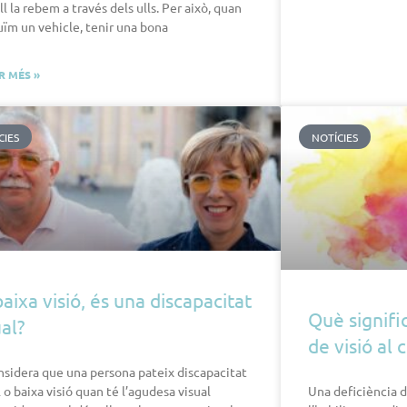
ll la rebem a través dels ulls. Per això, quan
ïm un vehicle, tenir una bona
R MÉS »
CIES
NOTÍCIES
baixa visió, és una discapacitat
Què signific
ual?
de visió al 
nsidera que una persona pateix discapacitat
l o baixa visió quan té l’agudesa visual
Una deficiència de