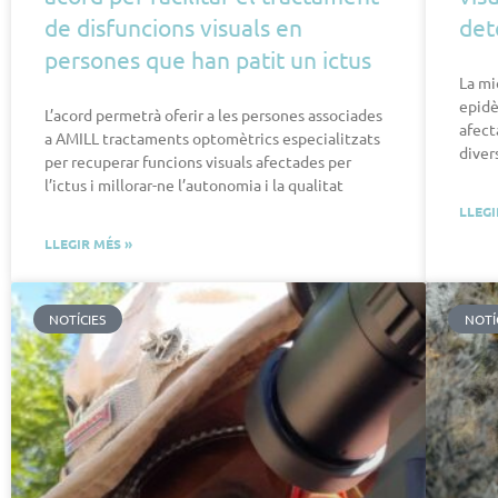
de disfuncions visuals en
det
persones que han patit un ictus
La mi
epidè
L’acord permetrà oferir a les persones associades
afect
a AMILL tractaments optomètrics especialitzats
diver
per recuperar funcions visuals afectades per
l’ictus i millorar-ne l’autonomia i la qualitat
LLEGI
LLEGIR MÉS »
NOTÍCIES
NOTÍ