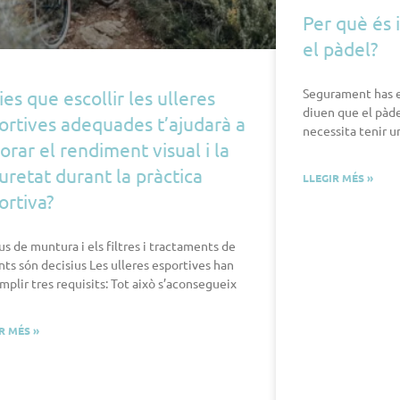
Per què és 
el pàdel?
Segurament has e
ies que escollir les ulleres
diuen que el pàde
ortives adequades t’ajudarà a
necessita tenir u
lorar el rendiment visual i la
uretat durant la pràctica
LLEGIR MÉS »
ortiva?
pus de muntura i els filtres i tractaments de
ents són decisius Les ulleres esportives han
mplir tres requisits: Tot això s’aconsegueix
R MÉS »