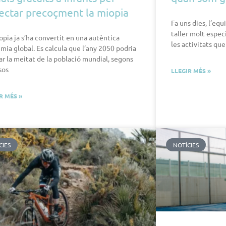
ectar precoçment la miopia
Fa uns dies, l’equ
taller molt espec
opia ja s’ha convertit en una autèntica
les activitats qu
mia global. Es calcula que l’any 2050 podria
ar la meitat de la població mundial, segons
sos
LLEGIR MÉS »
R MÉS »
CIES
NOTÍCIES