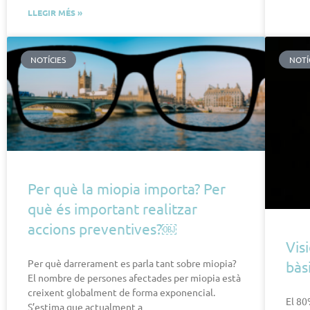
LLEGIR MÉS »
NOTÍCIES
NOTÍ
Per què la miopia importa? Per
què és important realitzar
accions preventives?￼
Vis
Per què darrerament es parla tant sobre miopia?
bàs
El nombre de persones afectades per miopia està
creixent globalment de forma exponencial.
El 80
S’estima que actualment a