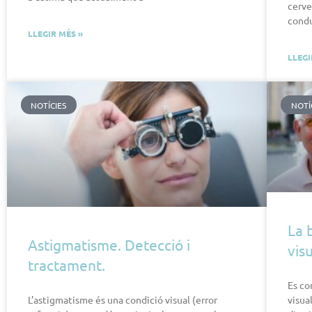
cerve
condu
LLEGIR MÉS »
LLEGI
NOTÍCIES
NOTÍ
La 
Astigmatisme. Detecció i
vis
tractament.
Es co
visua
L’astigmatisme és una condició visual (error