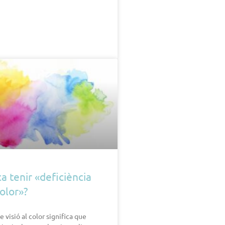
a tenir «deficiència
color»?
 visió al color significa que