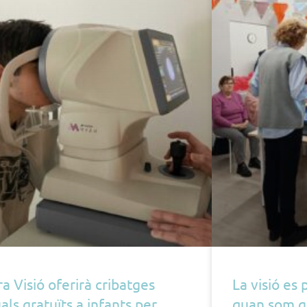
ra Visió oferirà cribatges
La visió es
uals gratuïts a infants per
quan som g