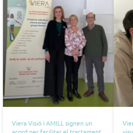
Viera Visió i AMILL signen un
Vie
acord per facilitar el tractament
vis