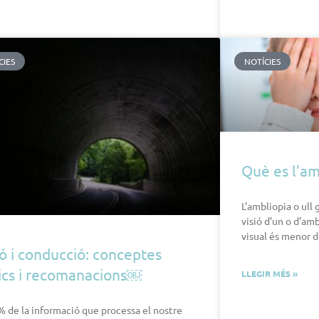
CIES
NOTÍCIES
Què es l’am
L’ambliopia o ull 
visió d’un o d’am
visual és menor d
ió i conducció: conceptes
ics i recomanacions￼
LLEGIR MÉS »
% de la informació que processa el nostre