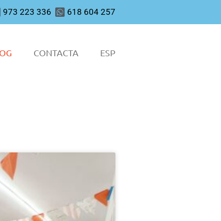
973 223 336
618 604 257
LOG
CONTACTA
ESP