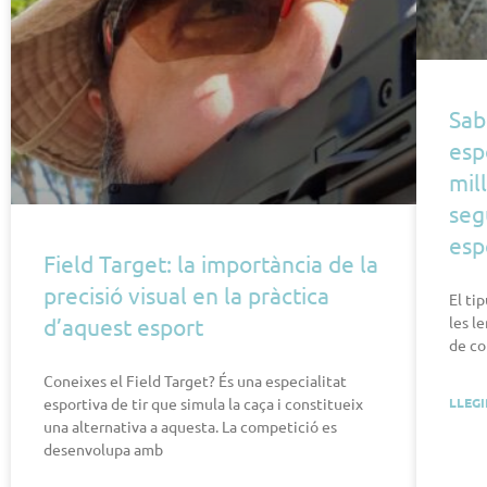
Sab
esp
mil
seg
esp
Field Target: la importància de la
precisió visual en la pràctica
El ti
d’aquest esport
les l
de co
Coneixes el Field Target? És una especialitat
esportiva de tir que simula la caça i constitueix
LLEGI
una alternativa a aquesta. La competició es
desenvolupa amb